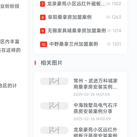
秦皇岛金屋秦皇半岛威尼
龙泉豪苑小区远红外磁板汗蒸房安装案例
1302
7
企业纷纷投
斯一号项目现场。我们使
用专业设备和团队进行搬
阜阳桑拿房加盟案例
1263
8
运，以确保桑拿房安全到
达安装位置。组装结构：
无锡家具城桑拿房加盟案例
1214
9
一旦桑拿房运抵现场，我
们开始组装桑拿房的结
地区内丰富
中野桑拿兰州加盟案例
1201
10
构。根据设计图纸和说明
是在这样的
书，我们逐步搭建桑拿房
的框架和墙壁...
相关图片
常州 - 武进万科城家
地区的计
用桑拿房安装实例剖
析
2025-02-26 14:01:03
中海独墅岛电气石汗
蒸房安装案例分享
2025-02-26 14:00:09
龙泉豪苑小区远红外
磁板汗蒸房安装案例