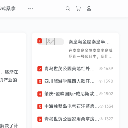
韩式桑拿
1
秦皇岛金屋秦皇半岛威尼斯一号红外桑拿房安装案例分享
在秦皇岛金屋秦皇半岛威
尼斯一号项目中，我们为
客户安装了一款红外桑拿
青岛世茂公园美地红外桑拿房安装案例分享
房，为其提供舒适的桑拿
1639
2
势，逐渐在
体验。以下是安装过程的
机产业的
简要描述：准备工作：在
四川旅游学院四人款汗蒸房案例
1590
3
安装开始之前，我们对安
装现场进行了详细的评估
肇庆-盈峰国际-威尼斯欧美风情二号案例
1502
4
和测量，确保桑拿房的尺
寸和设计符合客户需求和
中海独墅岛电气石汗蒸房安装案例分享
1334
5
现场条件。运输和搬运：
桑拿房制造完成后，我们
青岛世贸公园家用桑拿房案例分享
1327
6
安排专业团队将其运输至
效解决了计